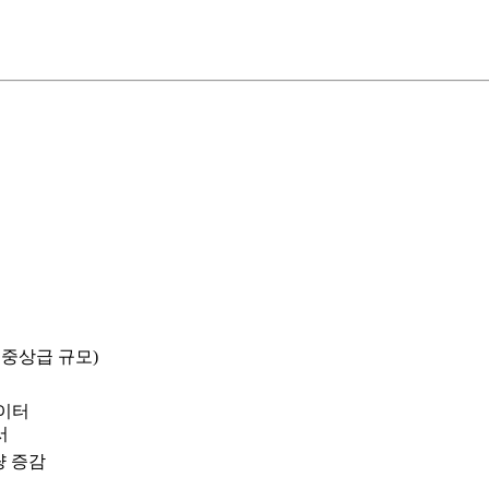
 중상급 규모)
에이터
서
량 증감