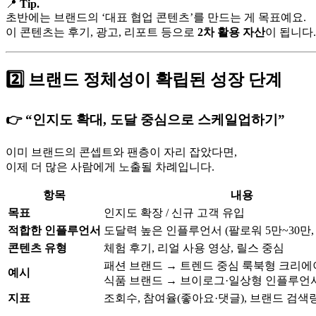
📍
Tip.
초반에는 브랜드의 ‘대표 협업 콘텐츠’를 만드는 게 목표예요.
이 콘텐츠는 후기, 광고, 리포트 등으로
2차 활용 자산
이 됩니다.
2️⃣ 브랜드 정체성이 확립된 성장 단계
👉 “인지도 확대, 도달 중심으로 스케일업하기”
이미 브랜드의 콘셉트와 팬층이 자리 잡았다면,
이제 더 많은 사람에게 노출될 차례입니다.
항목
내용
목표
인지도 확장 / 신규 고객 유입
적합한 인플루언서
도달력 높은 인플루언서 (팔로워 5만~30만,
콘텐츠 유형
체험 후기, 리얼 사용 영상, 릴스 중심
패션 브랜드 → 트렌드 중심 룩북형 크리
예시
식품 브랜드 → 브이로그·일상형 인플루언
지표
조회수, 참여율(좋아요·댓글), 브랜드 검색