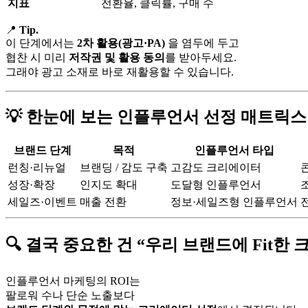
지표
전환율, 클릭률, 구매 수
📍
Tip.
이 단계에서는
2차 활용(광고·PA)
을 염두에 두고
협찬 시 미리
저작권 및 활용 동의
를 받아두세요.
그래야 광고 소재로 바로 재활용할 수 있습니다.
💡
한눈에 보는 인플루언서 선정 매트릭스
브랜드 단계
목적
인플루언서 타입
런칭·리뉴얼
브랜딩 / 감도 구축
고감도 크리에이터
성장·확장
인지도 확대
도달형 인플루언서
세일즈·이벤트
매출 전환
정보·세일즈형 인플루언서
🔍 결국 중요한 건 “우리 브랜드에 Fit한
인플루언서 마케팅의 ROI는
팔로워 수나 단순 노출보다