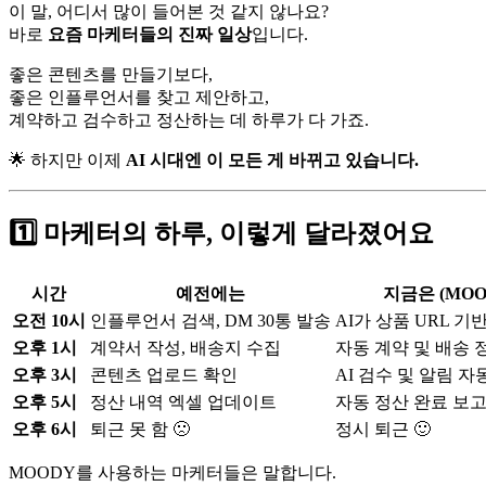
이 말, 어디서 많이 들어본 것 같지 않나요?
바로
요즘 마케터들의 진짜 일상
입니다.
좋은 콘텐츠를 만들기보다,
좋은 인플루언서를 찾고 제안하고,
계약하고 검수하고 정산하는 데 하루가 다 가죠.
🌟 하지만 이제
AI 시대엔 이 모든 게 바뀌고 있습니다.
1️⃣ 마케터의 하루, 이렇게 달라졌어요
시간
예전에는
지금은 (MOO
오전 10시
인플루언서 검색, DM 30통 발송
AI가 상품 URL 기
오후 1시
계약서 작성, 배송지 수집
자동 계약 및 배송 
오후 3시
콘텐츠 업로드 확인
AI 검수 및 알림 자
오후 5시
정산 내역 엑셀 업데이트
자동 정산 완료 보
오후 6시
퇴근 못 함 🙁
정시 퇴근 🙂
MOODY를 사용하는 마케터들은 말합니다.